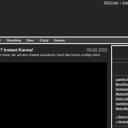
RSS Feed
|
Dat
l
Shocking
Emo
Crazy
Games
? Instant Karma!
09.02.2015
n Hund, der auf dem Glatteis ausrutscht. Doch das Karma schlägt sofort
Lustige
BrainFla
Schmunz
Websitef
Chili-Lin
nurbilde
Hans-Wur
» Deine 
» Hosted