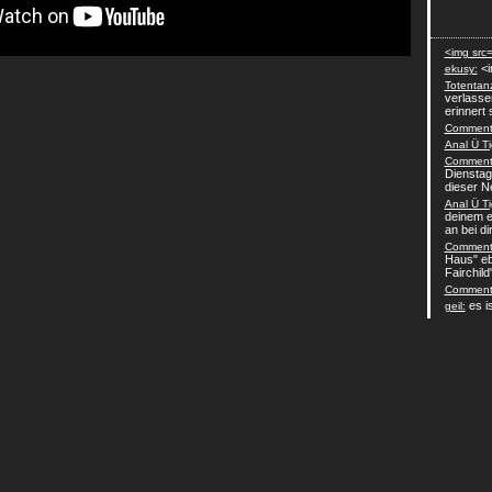
<img src=
<i
ekusy:
Totentan
verlasse
erinnert 
Comment-
Anal Ü Ti
Comment-
Dienstag
dieser N
Anal Ü Ti
deinem e
an bei dir 
Comment-
Haus" eb
Fairchild
Comment-
es is
geil: