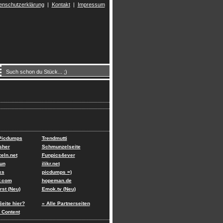
enschutzerklärung
|
Kontakt
|
Impressum
 Picdumps
Trendmutti
sher
Schmunzelseite
eln.net
Funpics4ever
un
ilikr.net
ks
picdumps =)
r.com
hopeman.de
st (Neu)
Emok.tv (Neu)
Seite hier?
» Alle Partnerseiten
 Content