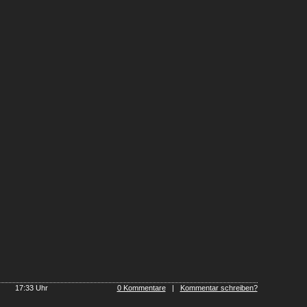
ws
17:33 Uhr
0 Kommentare
|
Kommentar schreiben?