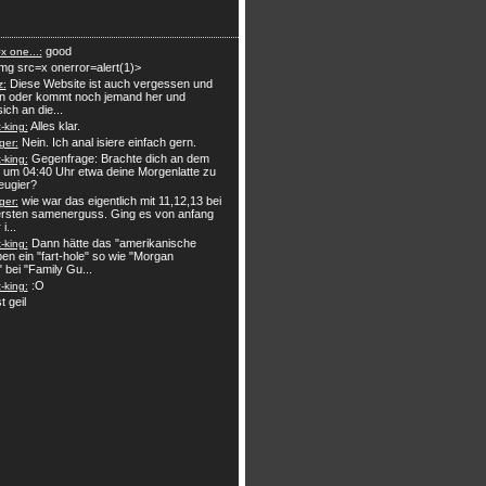
good
x one...:
mg src=x onerror=alert(1)>
Diese Website ist auch vergessen und
z:
n oder kommt noch jemand her und
sich an die...
Alles klar.
king:
Nein. Ich anal isiere einfach gern.
ger:
Gegenfrage: Brachte dich an dem
king:
 um 04:40 Uhr etwa deine Morgenlatte zu
eugier?
wie war das eigentlich mit 11,12,13 bei
ger:
rsten samenerguss. Ging es von anfang
i...
Dann hätte das "amerikanische
king:
en ein "fart-hole" so wie "Morgan
" bei "Family Gu...
:O
king:
t geil