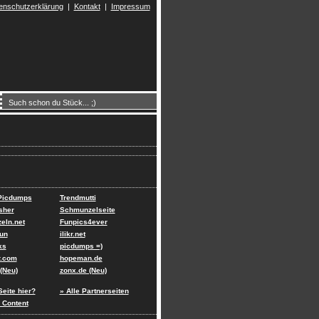
enschutzerklärung
|
Kontakt
|
Impressum
 Picdumps
Trendmutti
sher
Schmunzelseite
eln.net
Funpics4ever
un
ilikr.net
ks
picdumps =)
r.com
hopeman.de
(Neu)
zonx.de (Neu)
Seite hier?
» Alle Partnerseiten
 Content