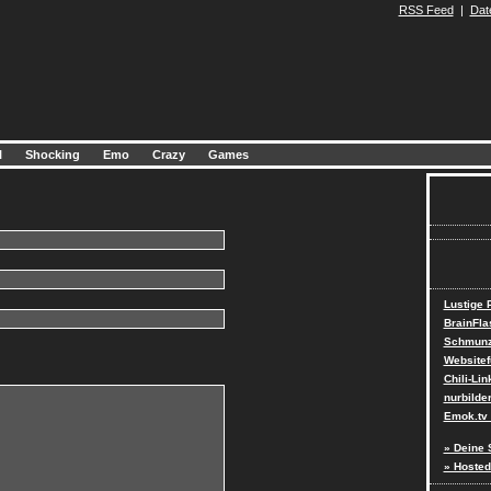
RSS Feed
|
Dat
l
Shocking
Emo
Crazy
Games
Lustige
BrainFla
Schmunz
Websitef
Chili-Lin
nurbilde
Emok.tv 
» Deine 
» Hosted