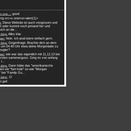
good
x one...:
mg src=x onerror=alert(1)>
Diese Website ist auch vergessen und
z:
n oder kommt noch jemand her und
sich an die...
Alles klar.
king:
Nein. Ich anal isiere einfach gern.
ger:
Gegenfrage: Brachte dich an dem
king:
 um 04:40 Uhr etwa deine Morgenlatte zu
eugier?
wie war das eigentlich mit 11,12,13 bei
ger:
rsten samenerguss. Ging es von anfang
i...
Dann hätte das "amerikanische
king:
en ein "fart-hole" so wie "Morgan
" bei "Family Gu...
:O
king:
t geil