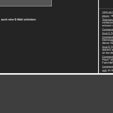
<img src=
<i
ekusy:
 auch eine E-Mail schicken:
Totentan
verlasse
erinnert 
Comment-
Anal Ü Ti
Comment-
Dienstag
dieser N
Anal Ü Ti
deinem e
an bei dir 
Comment-
Haus" eb
Fairchild
Comment-
es is
geil: