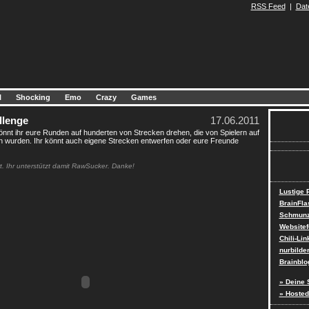
RSS Feed
|
Dat
l
Shocking
Emo
Crazy
Games
llenge
17.06.2011
önnt ihr eure Runden auf hunderten von Strecken drehen, die von Spielern auf
n wurden. Ihr könnt auch eigene Strecken entwerfen oder eure Freunde
t. Ihr unterstützt damit RawSucker. Danke!
Lustige
BrainFla
Schmunz
Websitef
Chili-Lin
nurbilde
Brainblo
» Deine 
» Hosted