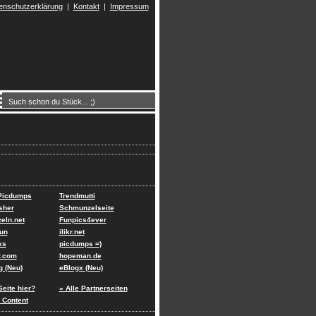
enschutzerklärung
|
Kontakt
|
Impressum
 Picdumps
Trendmutti
sher
Schmunzelseite
eln.net
Funpics4ever
un
ilikr.net
ks
picdumps =)
r.com
hopeman.de
g (Neu)
eBlogx (Neu)
Seite hier?
» Alle Partnerseiten
 Content