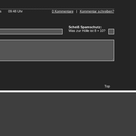
ews
09:48 Uhr
0 Kommentare
|
Kommentar schreiben?
Scheiß Spamschutz:
Was zur Hölle ist 8 + 10?
Top