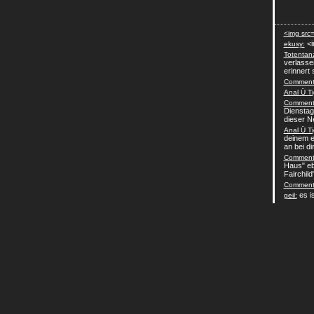
<img src=
<i
ekusy:
Totentan
verlasse
erinnert 
Comment-
Anal Ü Ti
Comment-
Dienstag
dieser N
Anal Ü Ti
deinem e
an bei dir 
Comment-
Haus" eb
Fairchild
Comment-
es is
geil: