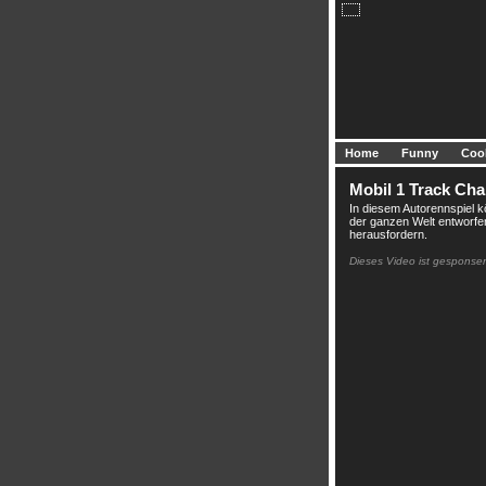
Home
Funny
Coo
Mobil 1 Track Cha
In diesem Autorennspiel k
der ganzen Welt entworfe
herausfordern.
Dieses Video ist gesponser