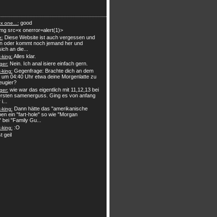
good
x one...:
mg src=x onerror=alert(1)>
Diese Website ist auch vergessen und
z:
n oder kommt noch jemand her und
sich an die...
Alles klar.
king:
Nein. Ich anal isiere einfach gern.
ger:
Gegenfrage: Brachte dich an dem
king:
 um 04:40 Uhr etwa deine Morgenlatte zu
eugier?
wie war das eigentlich mit 11,12,13 bei
ger:
rsten samenerguss. Ging es von anfang
i...
Dann hätte das "amerikanische
king:
en ein "fart-hole" so wie "Morgan
" bei "Family Gu...
:O
king:
t geil