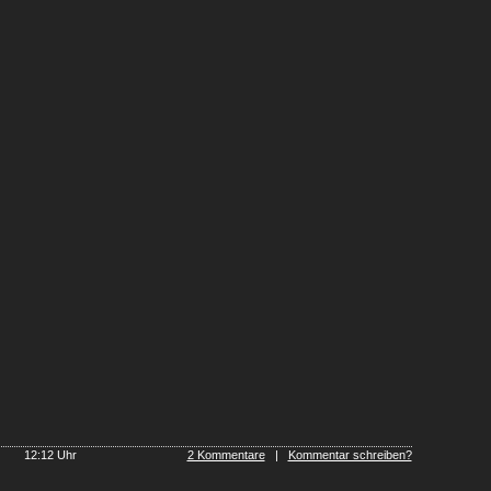
ws
12:12 Uhr
2 Kommentare
|
Kommentar schreiben?