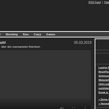
RSS Feed
|
Dat
l
Shocking
Emo
Crazy
Games
ich!
05.03.2019
r über den unerwarteten Reichtum.
Lustige
BrainFla
Schmunz
Websitef
Chili-Lin
nurbilde
Emok.tv 
» Deine 
» Hosted