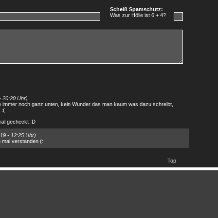
Scheiß Spamschutz:
Was zur Hölle ist 6 + 4?
- 20:20 Uhr)
immer noch ganz unten, kein Wunder das man kaum was dazu schreibt,
:(
al gecheckt :D
19 - 12:25 Uhr)
 mal verstanden (:
Top