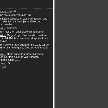
good
x one...:
mg src=x onerror=alert(1)>
Diese Website ist auch vergessen und
z:
n oder kommt noch jemand her und
sich an die...
Alles klar.
king:
Nein. Ich anal isiere einfach gern.
ger:
Gegenfrage: Brachte dich an dem
king:
 um 04:40 Uhr etwa deine Morgenlatte zu
eugier?
wie war das eigentlich mit 11,12,13 bei
ger:
rsten samenerguss. Ging es von anfang
i...
Dann hätte das "amerikanische
king:
en ein "fart-hole" so wie "Morgan
" bei "Family Gu...
:O
king:
t geil