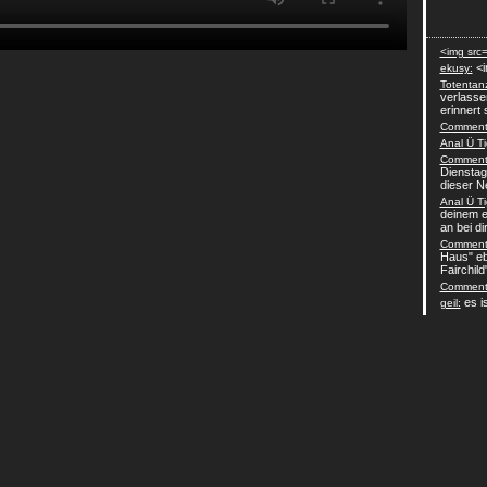
<img src=
<i
ekusy:
Totentan
verlasse
erinnert 
Comment-
Anal Ü Ti
Comment-
Dienstag
dieser N
Anal Ü Ti
deinem e
an bei dir 
Comment-
Haus" eb
Fairchild
Comment-
es is
geil: