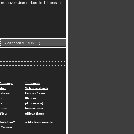
enschutzerklärung
|
Kontakt
|
Impressum
 Picdumps
Trendmutti
sher
Schmunzelseite
eln.net
Funpics4ever
un
ilikr.net
ks
picdumps =)
r.com
hopeman.de
(Neu)
eBlogx (Neu)
Seite hier?
» Alle Partnerseiten
 Content