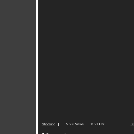
Shocking
|
5.536 Views
11:21 Uhr
0