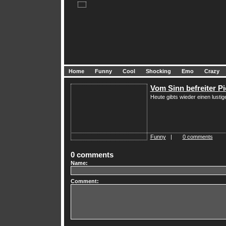
Home
Funny
Cool
Shocking
Emo
Crazy
Vom Sinn befreiter P
Heute gibts wieder einen lusti
Funny
|
0 comments
0 comments
Name:
Comment: