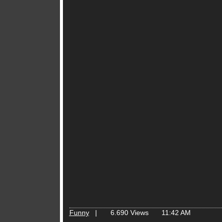
Funny
|
6.690 Views
11:42 AM