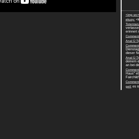
<img src=
<i
ekusy:
Totentan
verlasse
erinnert 
Comment-
Anal Ü Ti
Comment-
Dienstag
dieser N
Anal Ü Ti
deinem e
an bei dir 
Comment-
Haus" eb
Fairchild
Comment-
es is
geil: