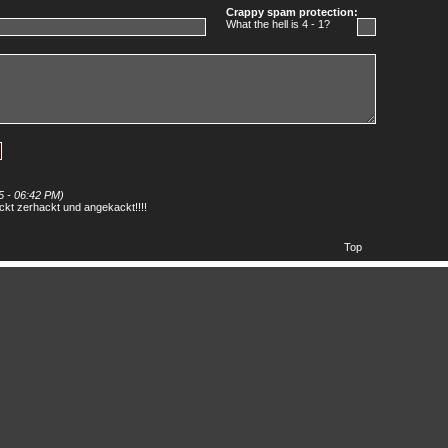
Crappy spam protection:
What the hell is 4 - 1?
5 - 06:42 PM)
kt zerhackt und angekackt!!!!
Top