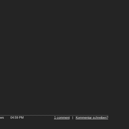
iews
04:59 PM
1 comment
|
Kommentar schreiben?