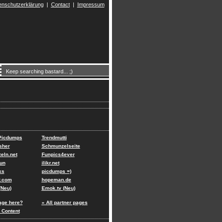
enschutzerklärung
|
Contact
|
Impressum
 Picdumps
Trendmutti
sher
Schmunzelseite
eln.net
Funpics4ever
un
ilikr.net
ks
picdumps =)
r.com
hopeman.de
(Neu)
Emok.tv (Neu)
age here?
» All partner pages
 Content