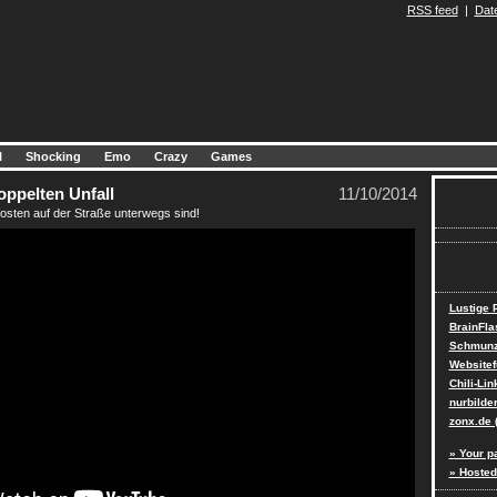
RSS feed
|
Dat
l
Shocking
Emo
Crazy
Games
oppelten Unfall
11/10/2014
fosten auf der Straße unterwegs sind!
Lustige
BrainFla
Schmunz
Websitef
Chili-Lin
nurbilde
zonx.de 
» Your p
» Hosted