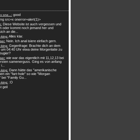
good
x one...:
mg src=x onerror=alert(1)>
Diese Website ist auch vergessen und
z:
n oder kommt noch jemand her und
sich an die...
Alles klar.
king:
Nein. Ich anal isiere einfach gern.
ger:
Gegenfrage: Brachte dich an dem
king:
 um 04:40 Uhr etwa deine Morgenlatte zu
eugier?
wie war das eigentlich mit 11,12,13 bei
ger:
rsten samenerguss. Ging es von anfang
i...
Dann hätte das "amerikanische
king:
en ein "fart-hole" so wie "Morgan
" bei "Family Gu...
:O
king:
t geil