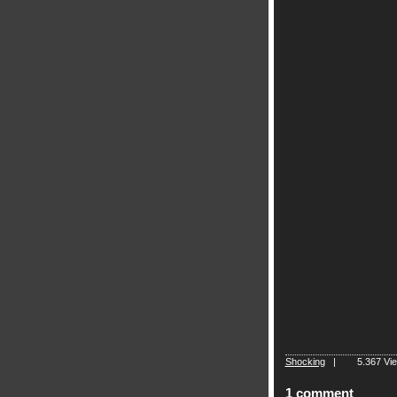
Shocking
|
5.367 V
1 comment