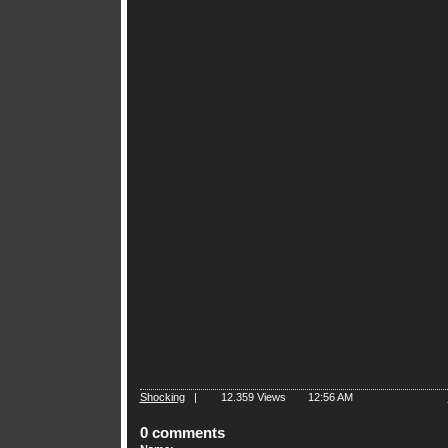
Shocking
|
12.359 Views
12:56 AM
0 comments