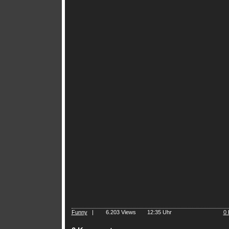
Funny
|
6.203 Views
12:35 Uhr
0