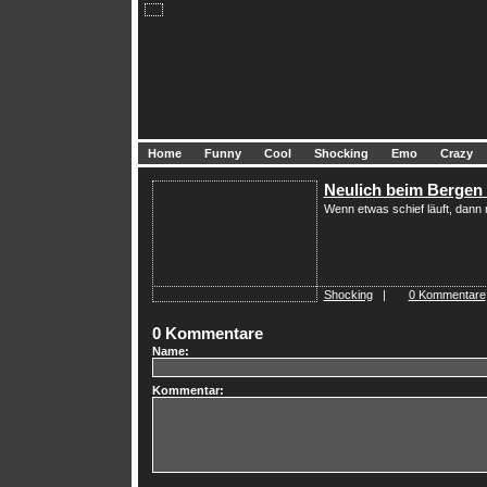
Home
Funny
Cool
Shocking
Emo
Crazy
Neulich beim Bergen
Wenn etwas schief läuft, dann r
Shocking
|
0 Kommentare
0 Kommentare
Name:
Kommentar: