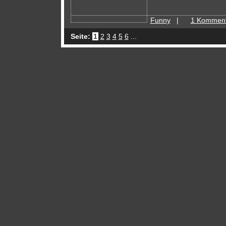
Funny
|
1 Komment
Seite:
1
2
3
4
5
6
...