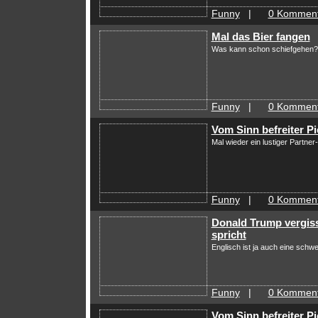
Funny
|
0 Komment
Mal das Bier fangen
Was kann schon schiefgehen?
Funny
|
0 Komment
Vom Sinn befreiter P
Mal wieder ein lustiger Partne
Funny
|
0 Komment
Donald Trump vergiss
spricht
Englisch ist ja auch eine schw
Funny
|
0 Komment
Vom Sinn befreiter P