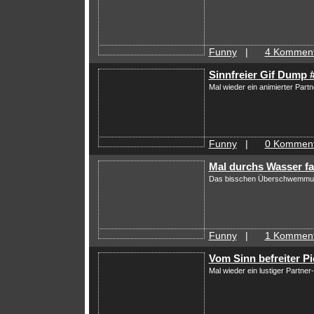
Funny
|
4 Komment
Sinnfreier Gif Dump 
Mal wieder ein animierter Part
Funny
|
0 Komment
Mal durchs Wasser f
Das bisschen Überschwemmun
Funny
|
1 Komment
Vom Sinn befreiter P
Mal wieder ein lustiger Partne