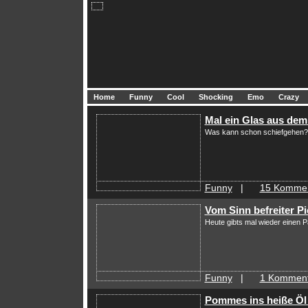
Home
Funny
Cool
Shocking
Emo
Crazy
Mal ein Glas aus dem
Was kann schon schiefgehen?
Funny
|
15 Komme
Vom Sinn befreiter P
Heute gibts mal wieder einen 
Funny
|
1 Komment
Pommes ins heiße Öl