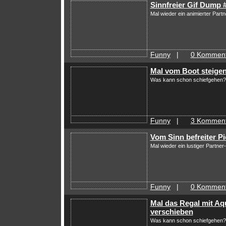
Sinnfreier Gif Dump 
Mal wieder ein animierter Part
Funny
|
0 Komment
Mal vom Boot steige
Was kann schon schiefgehen?
Funny
|
3 Komment
Vom Sinn befreiter P
Mal wieder ein lustiger Partne
Funny
|
0 Komment
Mal das Regal mit A
verschieben
Was kann schon schiefgehen?